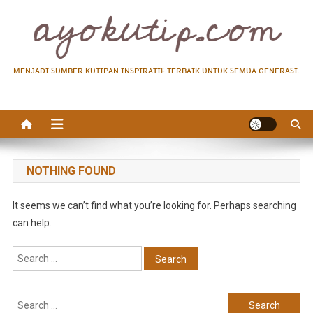
Skip
to
content
ᴍᴇɴᴊᴀᴅɪ ꜱᴜᴍʙᴇʀ ᴋᴜᴛɪᴘᴀɴ ɪɴꜱᴘɪʀᴀᴛɪꜰ ᴛᴇʀʙᴀɪᴋ ᴜɴᴛᴜᴋ ꜱᴇᴍᴜᴀ ɢᴇɴᴇʀᴀꜱɪ.
NOTHING FOUND
It seems we can’t find what you’re looking for. Perhaps searching
can help.
Search
for:
Search