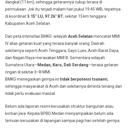
dangkal (11 km), sehingga getarannya cukup terasa di
permukaan. Jok itu terjadi malam hari pukul 19:45 WIB, tepatnya
di koordinat
3.15° LU, 97.26° BT
, sekitar 15 km tenggara
Kabupaten Aceh Selatan
.
Dari peta intensitas BMKG: wilayah
Aceh Selatan
mencatat MMI
IV alias getaran kuat yang terasa banyak orang. Daerah
sekitarnya seperti Aceh Tenggara, Gayo Lues, Aceh Barat Daya,
dan Nagan Raya merasakan MMI III. Sementara wilayah
Sumatera Utara—
Medan, Karo, Deli Serdang
—terasa getaran
ringan di sekitar II–III MMI
.
BMKG menegaskan gempa ini
tidak berpotensi tsunami
,
sehingga masyarakat di Aceh dan sekitarnya diminta tenang dan
tidak perlu evakuasi massal
.
Belum ada laporan resmi kerusakan struktur bangunan atau
korban jiwa. Kepala BPBD Medan menyampaikan belum ada
temuan kerusakan di lapangan sampai pagi hari setelah gempa
.