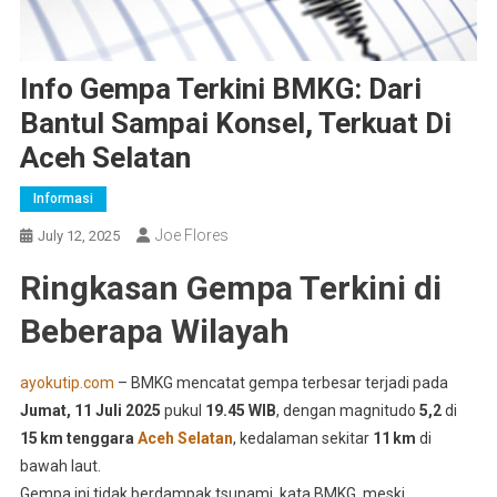
Info Gempa Terkini BMKG: Dari
Bantul Sampai Konsel, Terkuat Di
Aceh Selatan
Informasi
Joe Flores
July 12, 2025
Ringkasan Gempa Terkini di
Beberapa Wilayah
ayokutip.com
– BMKG mencatat gempa terbesar terjadi pada
Jumat, 11 Juli 2025
pukul
19.45 WIB
, dengan magnitudo
5,2
di
15 km tenggara
Aceh Selatan
, kedalaman sekitar
11 km
di
bawah laut
.
Gempa ini tidak berdampak tsunami, kata BMKG, meski