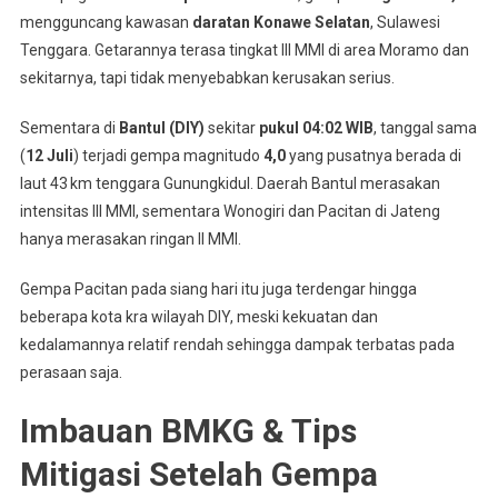
mengguncang kawasan
daratan Konawe Selatan
, Sulawesi
Tenggara. Getarannya terasa tingkat III MMI di area Moramo dan
sekitarnya, tapi tidak menyebabkan kerusakan serius
.
Sementara di
Bantul (DIY)
sekitar
pukul 04:02 WIB
, tanggal sama
(
12 Juli
) terjadi gempa magnitudo
4,0
yang pusatnya berada di
laut 43 km tenggara Gunungkidul. Daerah Bantul merasakan
intensitas III MMI, sementara Wonogiri dan Pacitan di Jateng
hanya merasakan ringan II MMI
.
Gempa Pacitan pada siang hari itu juga terdengar hingga
beberapa kota kra wilayah DIY, meski kekuatan dan
kedalamannya relatif rendah sehingga dampak terbatas pada
perasaan saja.
Imbauan BMKG & Tips
Mitigasi Setelah Gempa