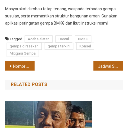
Masyarakat diimbau tetap tenang, waspada terhadap gempa
susulan, serta memastikan struktur bangunan aman. Gunakan
aplikasi peringatan gempa BMKG dan ikuti instruksi resmi.
Tagged
Aceh Selatan
Bantul
BMKG
gempa dirasakan
gempa terkini
Konsel
Mitigasi Gempa
Post
Nomor WA Kamu Terima Saldo DANA Gratis 2025 Rp498.000, Dompet Digital Tambah Tebal?
Jadwal Siaran Langsung Indonesia vs Vietnam di SEA V League 2025
navigation
RELATED POSTS