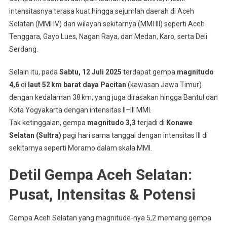
intensitasnya terasa kuat hingga sejumlah daerah di Aceh
Selatan (MMI IV) dan wilayah sekitarnya (MMI III) seperti Aceh
Tenggara, Gayo Lues, Nagan Raya, dan Medan, Karo, serta Deli
Serdang
.
Selain itu, pada
Sabtu, 12 Juli 2025
terdapat gempa
magnitudo
4,6
di
laut 52 km barat daya Pacitan
(kawasan Jawa Timur)
dengan kedalaman 38 km, yang juga dirasakan hingga Bantul dan
Kota Yogyakarta dengan intensitas II–III MMI
.
Tak ketinggalan, gempa
magnitudo 3,3
terjadi di
Konawe
Selatan (Sultra)
pagi hari sama tanggal dengan intensitas III di
sekitarnya seperti Moramo dalam skala MMI
.
Detil Gempa Aceh Selatan:
Pusat, Intensitas & Potensi
Gempa Aceh Selatan yang magnitude-nya 5,2 memang gempa