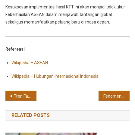
Kesuksesan implementasi hasil KTT ini akan menjadi tolok ukur
keberhasilan ASEAN dalam menjawab tantangan global
sekaligus memanfaatkan peluang baru di masa depan.
Referensi
Wikipedia – ASEAN
Wikipedia – Hubungan internasional Indonesia
Post
Tren Fashion Berkelanjutan 2025: Gaya Stylish yang Ramah Lingkungan
Fenomena Podcast Video di Indonesia 2025: Tren, Peluang, dan Tantangan
navigation
RELATED POSTS