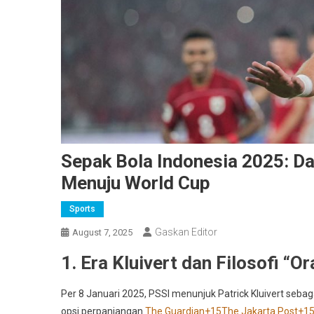
Sepak Bola Indonesia 2025: Dar
Menuju World Cup
Sports
Gaskan Editor
August 7, 2025
1. Era Kluivert dan Filosofi “O
Per 8 Januari 2025, PSSI menunjuk Patrick Kluivert seba
opsi perpanjangan
The Guardian
+15
The Jakarta Post
+1