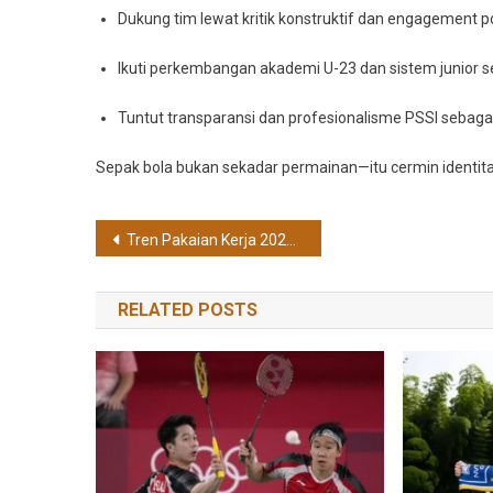
Dukung tim lewat kritik konstruktif dan engagement po
Ikuti perkembangan akademi U-23 dan sistem junior 
Tuntut transparansi dan profesionalisme PSSI sebagai 
Sepak bola bukan sekadar permainan—itu cermin identitas
Post
Tren Pakaian Kerja 2025: Perpaduan Formal, Kasual, dan Ramah Lingkungan
navigation
RELATED POSTS