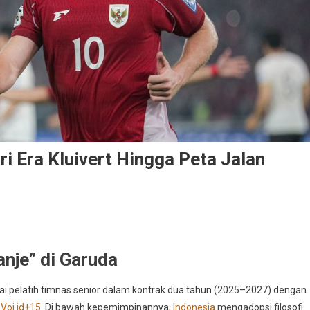
i Era Kluivert Hingga Peta Jalan
ranje” di Garuda
gai pelatih timnas senior dalam kontrak dua tahun (2025–2027) dengan
5
Voi.id
+15
.
Di bawah kepemimpinannya,
Indonesia
mengadopsi filosofi