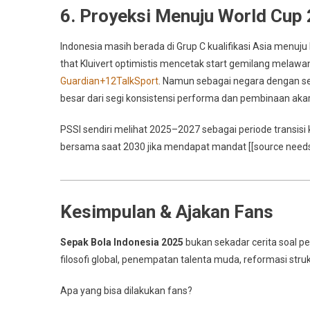
6. Proyeksi Menuju World Cup
Indonesia masih berada di Grup C kualifikasi Asia menuju
that Kluivert optimistis mencetak start gemilang melawan
Guardian
+12
TalkSport
. Namun sebagai negara dengan sej
besar dari segi konsistensi performa dan pembinaan akar
PSSI sendiri melihat 2025–2027 sebagai periode transisi
bersama saat 2030 jika mendapat mandat [[source needs f
Kesimpulan & Ajakan Fans
Sepak Bola Indonesia 2025
bukan sekadar cerita soal pe
filosofi global, penempatan talenta muda, reformasi strukt
Apa yang bisa dilakukan fans?