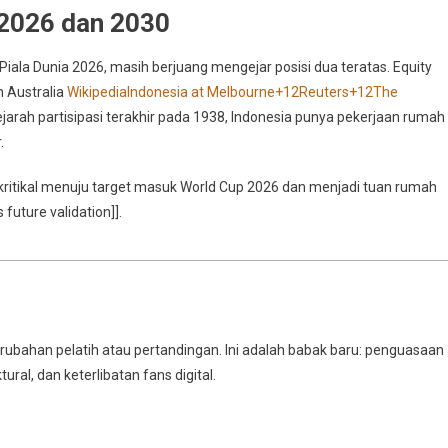
 2026 dan 2030
 Piala Dunia 2026, masih berjuang mengejar posisi dua teratas. Equity
 Australia
Wikipedia
Indonesia at Melbourne
+12
Reuters
+12
The
arah partisipasi terakhir pada 1938, Indonesia punya pekerjaan rumah
.
 kritikal menuju target masuk World Cup 2026 dan menjadi tuan rumah
uture validation]].
rubahan pelatih atau pertandingan. Ini adalah babak baru: penguasaan
ural, dan keterlibatan fans digital.