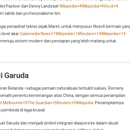
Alex Pastoor dan Denny Landzaat
Wikipedia
+4
Wikipedia
+4
Voi.id
+4
.
taktik dan profesionalisme tim.
gai penasihat teknis sejak Maret, untuk menyusun filosofi bermain yan
level akar
Galamedia News
+1
Wikipedia
+14
Reuters
+14
Wikipedia
+14
.
alik menuju sistem modern dan persiapan yang lebih matang untuk
i Garuda
iran Belanda—sebagai pemain naturalisasi terbukti sukses. Romeny
u penalti penentu kemenangan atas China, dengan semua penampilan
at Melbourne
+5
The Guardian
+5
Reuters
+5
Wikipedia
.
Penampilannya
 pembeda di laga krusial.
uat Garuda dan menjadi simbol integrasi diaspora ke dalam skuat