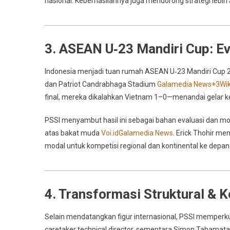
nasional. Keberhasilannya juga mendorong strategi lebih 
3. ASEAN U‑23 Mandiri Cup: E
Indonesia menjadi tuan rumah ASEAN U‑23 Mandiri Cup 2
dan Patriot Candrabhaga Stadium
Galamedia News
+3
Wik
final, mereka dikalahkan Vietnam 1–0—menandai gelar ke
PSSI menyambut hasil ini sebagai bahan evaluasi dan 
atas bakat muda
Voi.id
Galamedia News
.
Erick Thohir men
modal untuk kompetisi regional dan kontinental ke depan
4. Transformasi Struktural & K
Selain mendatangkan figur internasional, PSSI memperkua
caretaker technical director, sementara Simon Tahamat