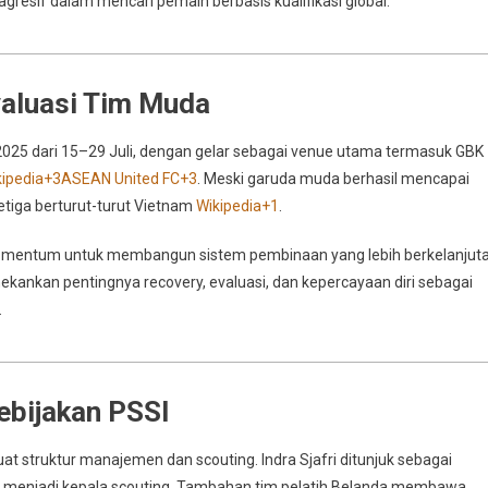
agresif dalam mencari pemain berbasis kualifikasi global.
valuasi Tim Muda
025 dari 15–29 Juli, dengan gelar sebagai venue utama termasuk GBK
ipedia
+3
ASEAN United FC
+3
.
Meski garuda muda berhasil mencapai
tiga berturut-turut Vietnam
Wikipedia
+1
.
momentum untuk membangun sistem pembinaan yang lebih berkelanjut
ekankan pentingnya recovery, evaluasi, dan kepercayaan diri sebagai
.
ebijakan PSSI
t struktur manajemen dan scouting. Indra Sjafri ditunjuk sebagai
a menjadi kepala scouting. Tambahan tim pelatih Belanda membawa