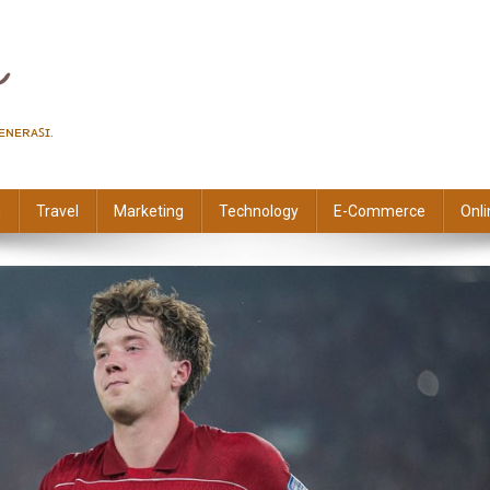
ᴇɴᴇʀᴀꜱɪ.
n
Travel
Marketing
Technology
E-Commerce
Onl